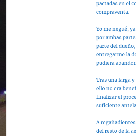
pactadas en el co
compraventa.
Yo me negué, ya 
por ambas partes
parte del dueño
entregarme la do
pudiera abandona
Tras una larga y
ello no era benef
finalizar el pro
suficiente antel
A regañadientes 
del resto de la 