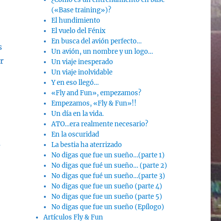
(«Base training»)?
El hundimiento
El vuelo del Fénix
En busca del avión perfecto…
s
Un avión, un nombre y un logo…
r
Un viaje inesperado
Un viaje inolvidable
Y en eso llegó…
«Fly and Fun», empezamos?
Empezamos, «Fly & Fun»!!
Un día en la vida.
ATO…era realmente necesario?
En la oscuridad
s
La bestia ha aterrizado
No digas que fue un sueño…(parte 1)
No digas que fué un sueño… (parte 2)
No digas que fué un sueño…(parte 3)
No digas que fue un sueño (parte 4)
No digas que fue un sueño (parte 5)
No digas que fue un sueño (Epílogo)
Artículos Fly & Fun