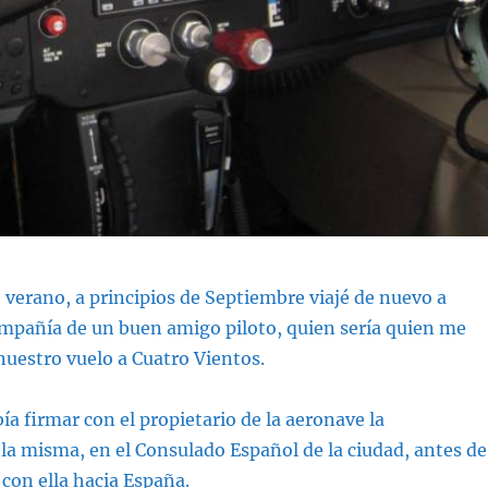
o verano, a principios de Septiembre viajé de nuevo a
ompañía de un buen amigo piloto, quien sería quien me
uestro vuelo a Cuatro Vientos.
ía firmar con el propietario de la aeronave la
a misma, en el Consulado Español de la ciudad, antes de
con ella hacia España.