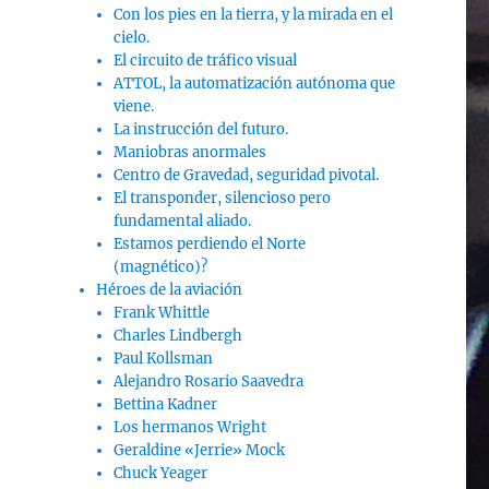
Con los pies en la tierra, y la mirada en el
cielo.
El circuito de tráfico visual
ATTOL, la automatización autónoma que
viene.
La instrucción del futuro.
Maniobras anormales
Centro de Gravedad, seguridad pivotal.
El transponder, silencioso pero
fundamental aliado.
Estamos perdiendo el Norte
(magnético)?
Héroes de la aviación
Frank Whittle
Charles Lindbergh
Paul Kollsman
Alejandro Rosario Saavedra
Bettina Kadner
Los hermanos Wright
Geraldine «Jerrie» Mock
Chuck Yeager