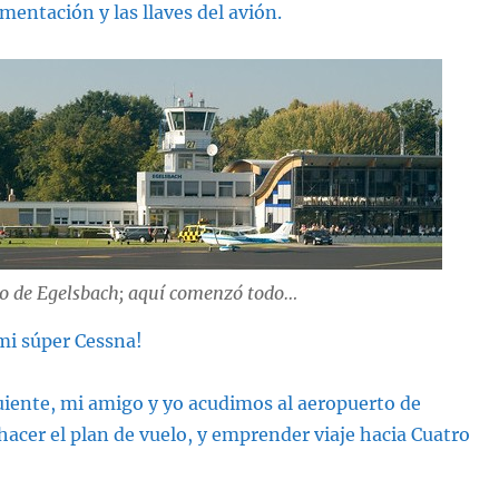
mentación y las llaves del avión.
o de Egelsbach; aquí comenzó todo…
 mi súper Cessna!
uiente, mi amigo y yo acudimos al aeropuerto de
hacer el plan de vuelo, y emprender viaje hacia Cuatro