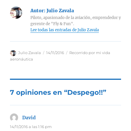
Autor:
Julio Zavala
Piloto, apasionado de la aviación, emprendedor y
gerente de "Fly & Fun".
Lee todas las entradas de Julio Zavala
Autor
Publicado
Categorías
Julio Zavala
14/11/2016
Recorrido por mi vida
el
aeronáutica
7 opiniones en “Despego!!”
David
dice:
14/11/2016 a las 1:16 pm