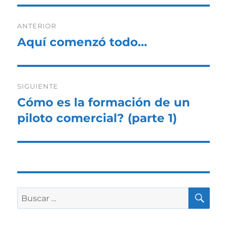
Navegación
ANTERIOR
de
Aquí comenzó todo…
Entrada
anterior:
entradas
SIGUIENTE
Cómo es la formación de un
Entrada
siguiente:
piloto comercial? (parte 1)
BU
Buscar
por: