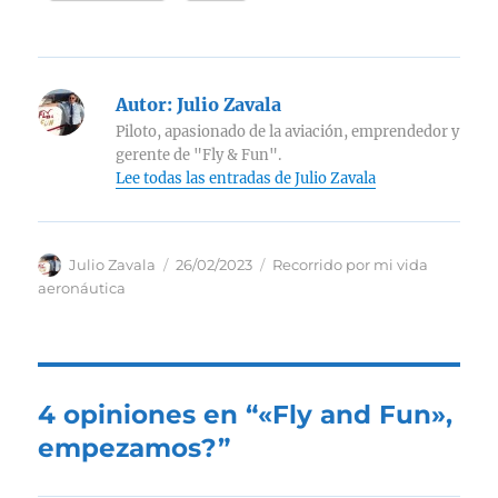
Autor:
Julio Zavala
Piloto, apasionado de la aviación, emprendedor y
gerente de "Fly & Fun".
Lee todas las entradas de Julio Zavala
Autor
Publicado
Categorías
Julio Zavala
26/02/2023
Recorrido por mi vida
el
aeronáutica
4 opiniones en “«Fly and Fun»,
empezamos?”