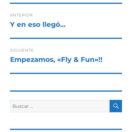
Navegación
ANTERIOR
de
Y en eso llegó…
Entrada
anterior:
entradas
SIGUIENTE
Empezamos, «Fly & Fun»!!
Entrada
siguiente:
BU
Buscar
por: