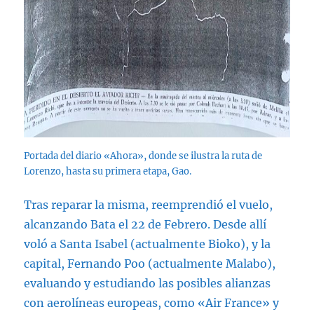
Portada del diario «Ahora», donde se ilustra la ruta de
Lorenzo, hasta su primera etapa, Gao.
Tras reparar la misma, reemprendió el vuelo,
alcanzando Bata el 22 de Febrero. Desde allí
voló a Santa Isabel (actualmente Bioko), y la
capital, Fernando Poo (actualmente Malabo),
evaluando y estudiando las posibles alianzas
con aerolíneas europeas, como «Air France» y