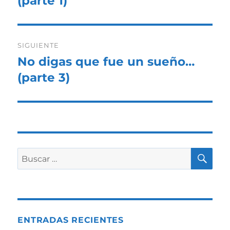
(parte 1)
entradas
SIGUIENTE
No digas que fue un sueño…
Entrada
siguiente:
(parte 3)
BU
Buscar
por:
ENTRADAS RECIENTES