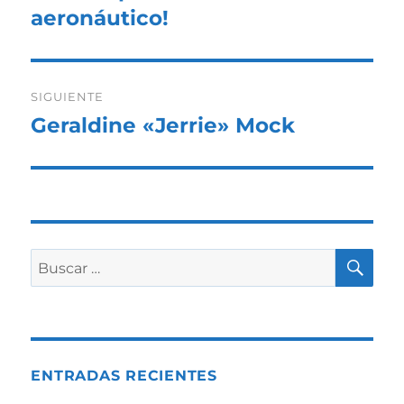
anterior:
aeronáutico!
entradas
SIGUIENTE
Geraldine «Jerrie» Mock
Entrada
siguiente:
BU
Buscar
por:
ENTRADAS RECIENTES