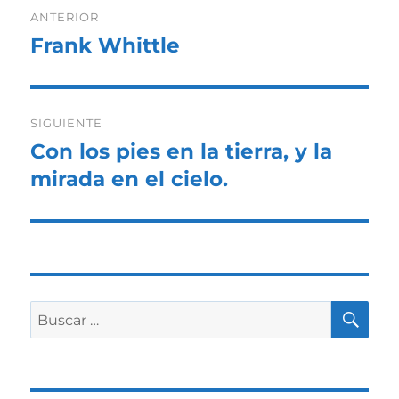
Navegación
ANTERIOR
de
Frank Whittle
Entrada
anterior:
entradas
SIGUIENTE
Con los pies en la tierra, y la
Entrada
siguiente:
mirada en el cielo.
BU
Buscar
por: