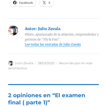
Facebook
X
Autor:
Julio Zavala
Piloto, apasionado de la aviación, emprendedor y
gerente de "Fly & Fun".
Lee todas las entradas de Julio Zavala
Autor
Publicado
Categorías
Julio Zavala
28/03/2020
Recorrido por mi vida
el
aeronáutica
2 opiniones en “El examen
final ( parte 1)”