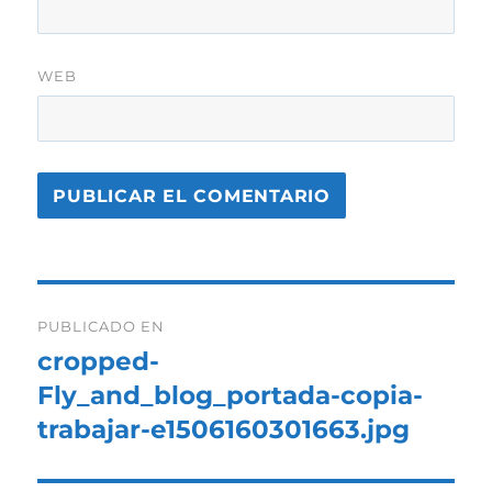
WEB
Navegación
PUBLICADO EN
de
cropped-
Fly_and_blog_portada-copia-
entradas
trabajar-e1506160301663.jpg