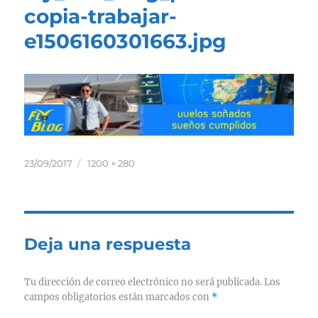
copia-trabajar-
e1506160301663.jpg
Publicado
Tamaño
23/09/2017
1200 × 280
el
completo
Deja una respuesta
Tu dirección de correo electrónico no será publicada.
Los
campos obligatorios están marcados con
*